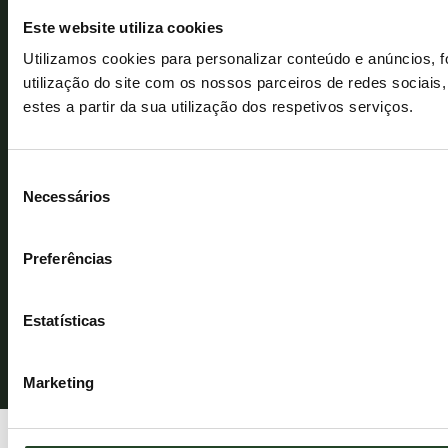
Perguntas Frequentes
conosco
Este website utiliza cookies
¿É criador?
Email:
Utilizamos cookies para personalizar conteúdo e anúncios, 
hola@essentialfoods.es
Torne-se distribuidor
utilização do site com os nossos parceiros de redes sociais
Móvil
estes a partir da sua utilização dos respetivos serviços.
Torne-se embaixador das redes sociais
+34
673
464
Seleção
403
Necessários
de
consentimento
Preferências
© ESSENTIAL FOODS 2026. Reservados todos los derechos.
Estatísticas
Marketing