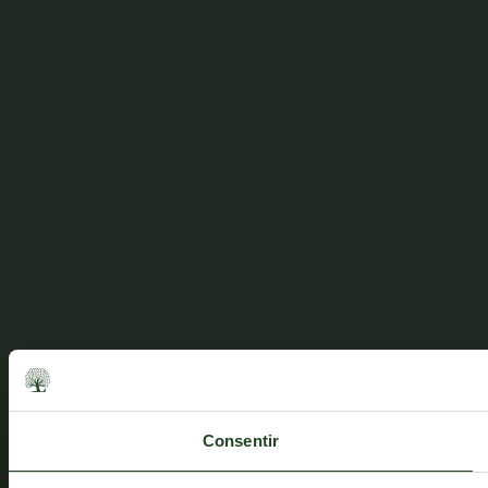
¿ALGUMA
SUPORTE
PERGUNTA?
Contacto
Consentir
Entre
em
Métodos de envio
contato