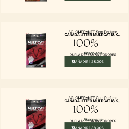
AGLOMERANTE Sem Perfume
CANADA LITTER MULTICAT 18 KG – Sem Perfume
100%
Absorvente
DUPLA DEFESA ANTIODORES
AÑADIR |
28,00
€
AGLOMERANTE Com Perfume
CANADA LITTER MULTICAT 18 KG – Perfume Alpino
100%
Absorvente
DUPLA DEFESA ANTIODORES
AÑADIR |
28,00
€