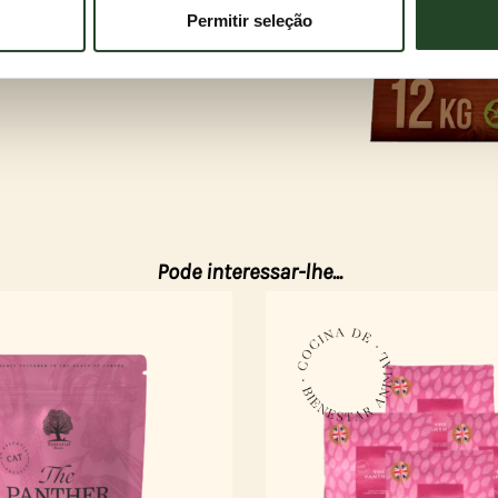
os, independentemente do aroma que prefiras.
Permitir seleção
Pode interessar-lhe...