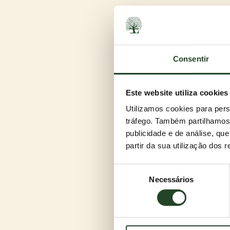
Consentir
Este website utiliza cookies
A escolha perfeit
Utilizamos cookies para pers
Alta absorção, aglomeração in
tráfego. Também partilhamos 
O preço é mais do que justo e
publicidade e de análise, q
não se vai adorar?
partir da sua utilização dos 
Escolhe o teu aro
Seleção
CANADA LITTER está disponív
Necessários
de
perfume. Qual é o teu favorit
consentimento
E quanto aos odor
Neutraliza os odores fortes?