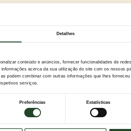
Detalhes
a se apenas queres o melhor.
onalizar conteúdo e anúncios, fornecer funcionalidades de redes
stantânea e controlo total da higiene na tua casa.
informações acerca da sua utilização do site com os nossos pa
 entregamo-lo diretamente à tua porta. O que é que
ue as podem combinar com outras informações que lhes forneceu 
respetivos serviços.
ma favorito.
el em dois aromas discretos, além da opção sem
Preferências
Estatísticas
o: pó de talco, lavanda ou o clássico sem perfume?
es fortes?
 Com certeza! CANADA LITTER oferece tudo o que se