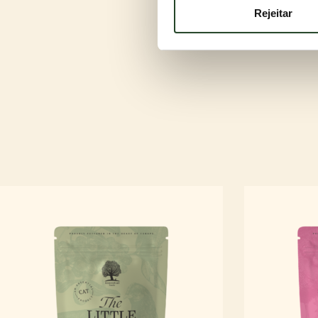
espera de uma areia para gat
Rejeitar