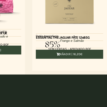
TCHEN
ER UK
Patés Irresistíveis
udo e
ESSENTIAL THE JAGUAR PÂTE 12x85G
85%
Frango e Salmão
DO-BOF
SEM CEREAIS – APROVADO-BOF
€
AÑADIR |
16,20
€