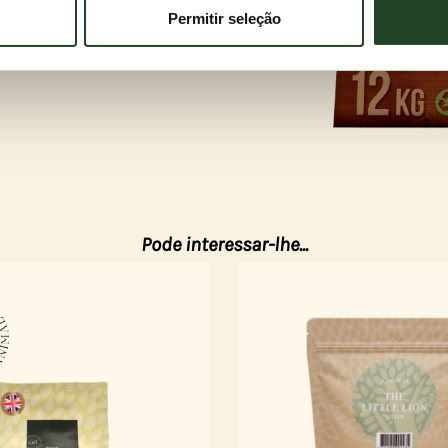
os, independentemente do aroma que prefiras.
Permitir seleção
Pode interessar-lhe...