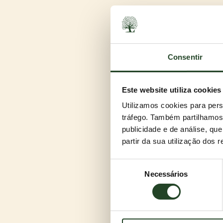
Consentir
Este website utiliza cookies
A escolha perfeit
Utilizamos cookies para pers
Alta absorção, aglomeração in
tráfego. Também partilhamos 
O preço é mais do que justo e
publicidade e de análise, q
não se vai adorar?
partir da sua utilização dos 
Escolhe o teu aro
Seleção
CANADA LITTER está disponív
Necessários
de
perfume. Qual é o teu favorit
consentimento
E quanto aos odor
Neutraliza os odores fortes?