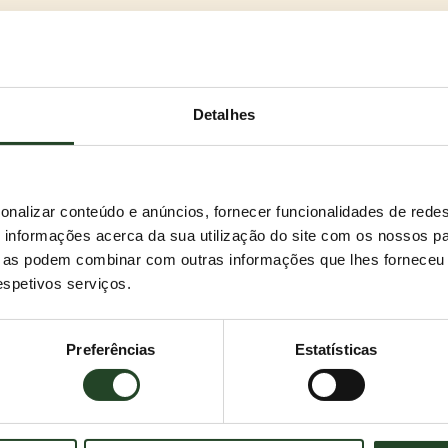
Detalhes
a se apenas queres o melhor.
onalizar conteúdo e anúncios, fornecer funcionalidades de redes
stantânea e controlo total da higiene na tua casa.
informações acerca da sua utilização do site com os nossos pa
 entregamo-lo diretamente à tua porta. O que é que
ue as podem combinar com outras informações que lhes forneceu 
respetivos serviços.
ma favorito.
el em dois aromas discretos, além da opção sem
Preferências
Estatísticas
o: pó de talco, lavanda ou o clássico sem perfume?
es fortes?
 Com certeza! CANADA LITTER oferece tudo o que se