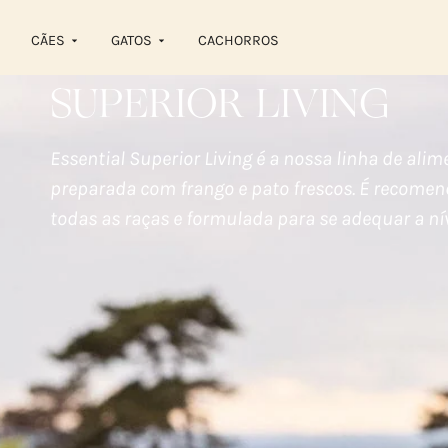
CÃES
GATOS
CACHORROS
SUPERIOR LIVING
Essential Superior Living é a nossa linha de alim
preparada com frango e pato frescos. É recomen
todas as raças e formulada para se adequar a ní