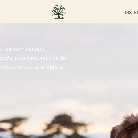
DISTR
entos sem cereais,
dada para cães adultos de
veis normais de atividade.