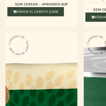
SEM CEREAIS – APROVADO-BOF
SEM CE
AÑADIR AL CARRITO
2,00
€
AÑADI