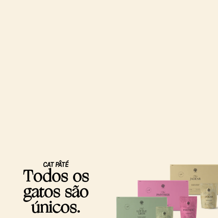
CAT PÂTÉ
Todos os
gatos são
únicos.