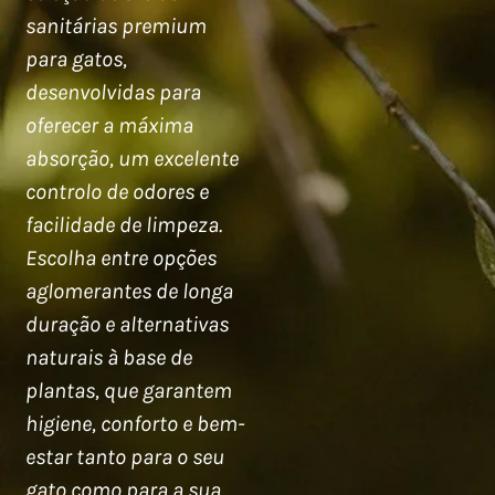
sanitárias premium
para gatos,
desenvolvidas para
oferecer a máxima
absorção, um excelente
controlo de odores e
facilidade de limpeza.
Escolha entre opções
aglomerantes de longa
duração e alternativas
naturais à base de
plantas, que garantem
higiene, conforto e bem-
estar tanto para o seu
gato como para a sua