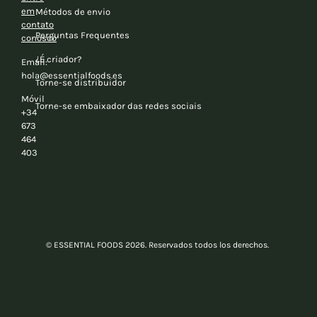
em
Métodos de envio
contato
Perguntas Frequentes
conosco
¿É criador?
Email:
hola@essentialfoods.es
Torne-se distribuidor
Móvil
Torne-se embaixador das redes sociais
+34
673
464
403
© ESSENTIAL FOODS 2026. Reservados todos los derechos.