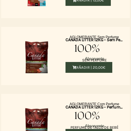
AÑADIR |
15,00
€
AGLOMERANTE Sem Perfume
CANADA LITTER 12KG – Sem Perfume
100%
Absorvente
SEM PERFUME
AÑADIR |
20,00
€
AGLOMERANTE Com Perfume
CANADA LITTER 12KG – Perfume de talco de bebe
100%
Absorvente
PERFUME DE TALCO DE BEBÉ