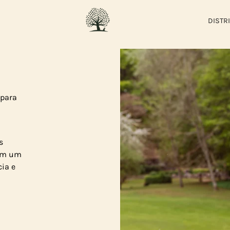
DISTR
 para
s
com um
ia e