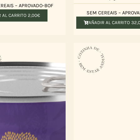
REAIS – APROVADO-BOF
SEM CEREAIS – APROV
R AL CARRITO
2,00
€
AÑADIR AL CARRITO
32,