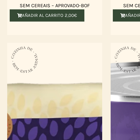
SEM CEREAIS – APROVADO-BOF
SEM CE
AÑADIR AL CARRITO
2,00
€
AÑADI