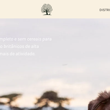
DISTR
ompleto e sem cereais para
o britânicos de alta
mais de atividade.