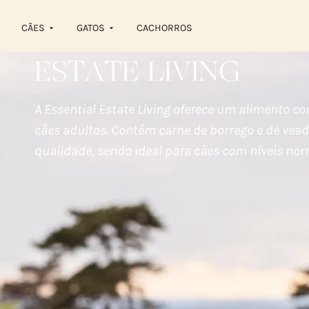
CÃES
GATOS
CACHORROS
ESTATE LIVING
A Essential Estate Living oferece um alimento c
cães adultos. Contém carne de borrego e de vead
qualidade, sendo ideal para cães com níveis nor