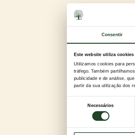
Consentir
Este website utiliza cookies
Ideal para três ou
Utilizamos cookies para pers
Alta absorção, aglutinação in
tráfego. Também partilhamos 
preço é mais do que justo e e
publicidade e de análise, q
adorar?
partir da sua utilização dos 
Escolhe o teu aro
MULTICAT está disponível em d
Seleção
como é óbvio, sem perfume. 
Necessários
de
consentimento
E quanto aos odor
Com certeza que se neutraliz
MULTICAT oferece tudo o que 