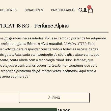
0
IBUIDORES
CRIADORES
PARTICULARES
CAT 18 KG – Perfume Alpino
sigo grandes necessidades! Por isso, temos o prazer de ter adquirido
areia para gatos líderes a nível mundial, CANADA LITTER. Esta
esenvolvida para responder com carinho a todas as necessidades
is gatos. Fabricada com bentonite de sódio ultra absorvente, que
nte, conta ainda com a tecnologia “Dual Odor Defense”, que
 e ajuda a controlar os odores fortes. Já mencionámos que esta
resolver o problema do pó, tantas vezes incómodo? Aqui tens a
e areia equilibrada!
ALPINO
28,00
€