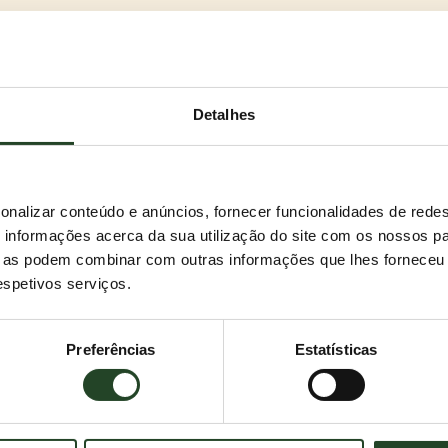
Detalhes
 mais gatos de interior.
onalizar conteúdo e anúncios, fornecer funcionalidades de redes
stantânea e controlo total da higiene na tua casa. O
informações acerca da sua utilização do site com os nossos pa
ntregamo-lo diretamente à tua porta. O que não vais
ue as podem combinar com outras informações que lhes forneceu 
respetivos serviços.
ma favorito.
uas variedades: o delicioso aroma fresco alpino e,
Ambas vêm no tamanho perfeito: 18 kg.
Preferências
Estatísticas
es fortes?
am. Graças à sua tecnologia Dual Odour Defense,
se espera de uma areia para gatos para famílias