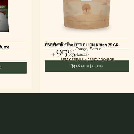
Amostras De Comida
ESSENTIAL The LITTLE LION Kitten 75 GR
rfume
+95%
Frango, Pato e
Salmão
SEM CEREAIS – APROVADO-BOF
AÑADIR |
2,00
€
€