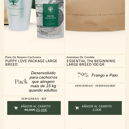
Para Os Nossos Cachorros
Amostras De Comida
PUPPY LOVE PACKAGE LARGE
ESSENTIAL The BEGINNING
BREED
LARGE BREED 100 GR
Desenvolvido
79%
Frango e Pato
para cachorros
Pack
que atingem
mais de 15 kg
SEM CEREAIS – APROVADO-BOF
quando adultos.
SEM CEREAIS – BOF
AÑADIR AL CARRITO
AÑADIR AL CARRITO
40,00
€
25,00
€
2,00
€