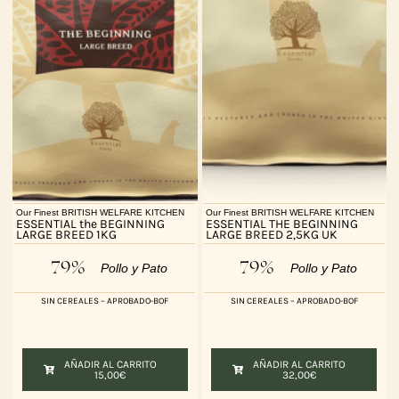
Our Finest BRITISH WELFARE KITCHEN
Our Finest BRITISH WELFARE KITCHEN
ESSENTIAL the BEGINNING
ESSENTIAL THE BEGINNING
LARGE BREED 1KG
LARGE BREED 2,5KG UK
79%
79%
Pollo y Pato
Pollo y Pato
SIN CEREALES – APROBADO-BOF
SIN CEREALES – APROBADO-BOF
AÑADIR AL CARRITO
AÑADIR AL CARRITO
15,00
€
32,00
€