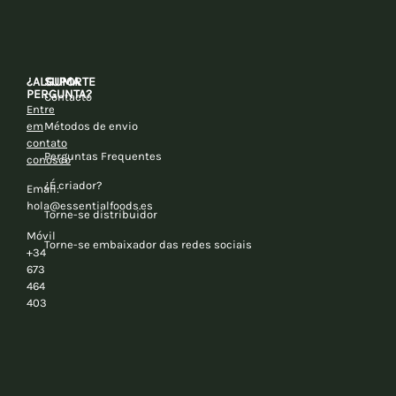
¿ALGUMA
SUPORTE
PERGUNTA?
Contacto
Entre
em
Métodos de envio
contato
Perguntas Frequentes
conosco
¿É criador?
Email:
hola@essentialfoods.es
Torne-se distribuidor
Móvil
Torne-se embaixador das redes sociais
+34
673
464
403