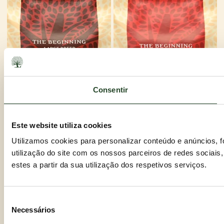
Consentir
Este website utiliza cookies
Utilizamos cookies para personalizar conteúdo e anúncios, 
utilização do site com os nossos parceiros de redes sociais
Our Finest BRITISH WELFARE KITCHEN
Our Finest BRITISH WELFARE KITCHEN
estes a partir da sua utilização dos respetivos serviços.
4 x 2,5KG ESSENTIAL THE
4 x 2,5KG ESSENTIAL THE
BEGINNING LARGE BREED UK
BEGINNING UK
79%
90%
Frango e Pato
Frango e Pato
Seleção
Necessários
SEM CEREAIS – APROVADO-BOF
SEM CEREAIS – BOF
de
consentimento