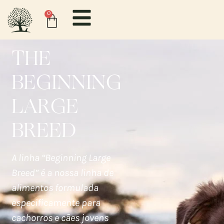
0
THE
BEGINNING
LARGE
BREED
A linha “Beginning Large
Breed” é a nossa linha de
alimentos formulada
especificamente para
cachorros e cães jovens