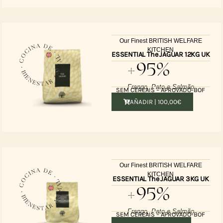
Our Finest BRITISH WELFARE
KITCHEN
ESSENTIAL The JAGUAR 12KG UK
+95%
Frango, Pato e Salmão
SEM CEREAIS – APROVADO-BOF
AÑADIR |
100,00
€
Our Finest BRITISH WELFARE
KITCHEN
ESSENTIAL The JAGUAR 3KG UK
+95%
Frango, Pato e Salmão
SEM CEREAIS – APROVADO-BOF