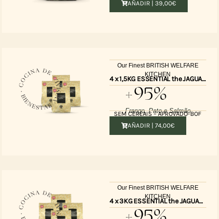
AÑADIR |
39,00
€
Our Finest BRITISH WELFARE
KITCHEN
4 x 1,5KG ESSENTIAL the JAGUAR UK
+95%
Frango, Pato e Salmão
SEM CEREAIS – APROVADO-BOF
AÑADIR |
74,00
€
Our Finest BRITISH WELFARE
KITCHEN
4 x 3KG ESSENTIAL the JAGUAR UK
+95%