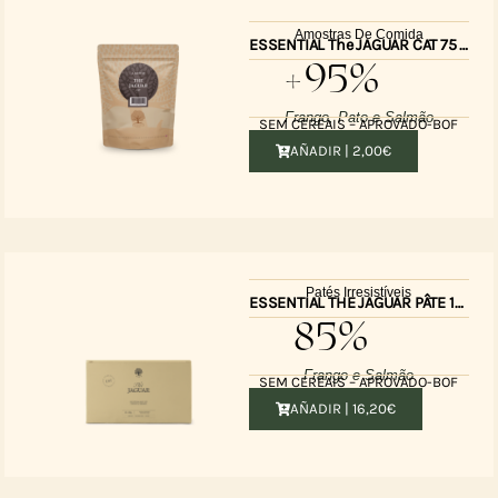
Amostras De Comida
ESSENTIAL The JAGUAR CAT 75 GR
+95%
Frango, Pato e Salmão
SEM CEREAIS – APROVADO-BOF
AÑADIR |
2,00
€
Patés Irresistíveis
ESSENTIAL THE JAGUAR PÂTE 12x85G
85%
Frango e Salmão
SEM CEREAIS – APROVADO-BOF
AÑADIR |
16,20
€