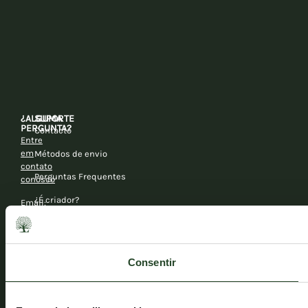
¿ALGUMA
SUPORTE
PERGUNTA?
Contacto
Entre
em
Métodos de envio
contato
Perguntas Frequentes
conosco
¿É criador?
Email:
hola@essentialfoods.es
Torne-se distribuidor
Móvil
Torne-se embaixador das redes sociais
+34
Consentir
673
464
403