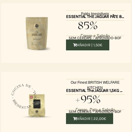
Patés Irresistíveis
ESSENTIAL THE JAGUAR PÂTE 85G
85%
Frango e Salmão
SEM CEREAIS – APROVADO-BOF
AÑADIR |
1,50
€
Our Finest BRITISH WELFARE
KITCHEN
ESSENTIAL The JAGUAR 1,5KG UK
+95%
Frango, Pato e Salmão
SEM CEREAIS – APROVADO-BOF
AÑADIR |
22,00
€