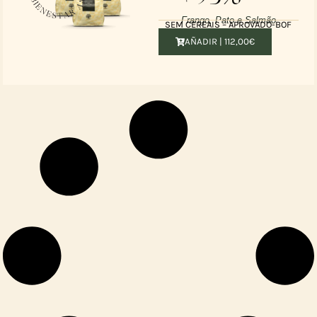
Frango, Pato e Salmão
SEM CEREAIS – APROVADO-BOF
AÑADIR |
112,00
€