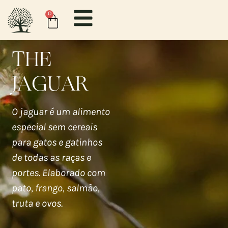
0
THE
JAGUAR
O jaguar é um alimento
especial sem cereais
para gatos e gatinhos
de todas as raças e
portes. Elaborado com
pato, frango, salmão,
truta e ovos.