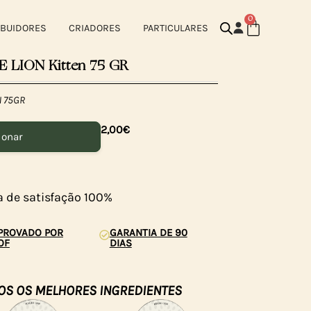
0
IBUIDORES
CRIADORES
PARTICULARES
 LION Kitten 75 GR
N 75GR
2,00
€
ionar
a de satisfação 100%
PROVADO POR
GARANTIA DE 90
OF
DIAS
OS OS MELHORES INGREDIENTES