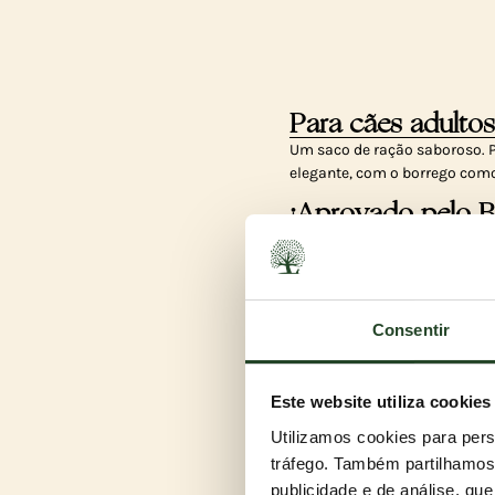
Para cães adultos
Um saco de ração saboroso. P
elegante, com o borrego como
¡Aprovado pelo 
O nosso melhor ESTATE LIVING
sangue estáveis, para que o s
Apaixonado por b
Consentir
Adoramos esta comida pelas 
em pastagens, veado de vida 
manjar para o seu cão.
Este website utiliza cookies
Utilizamos cookies para pers
tráfego. Também partilhamos 
publicidade e de análise, q