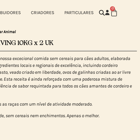
0
IBUIDORES
CRIADORES
PARTICULARES
ar Animal
VING 10KG x 2 UK
 nossa excecional comida sem cereais para cães adultos, elaborada
dientes locais e regionais de excelência, incluindo cordeiro
sto, veado criado em liberdade, ovos de galinhas criadas ao ar livre
ivre. Esta receita é ainda reforçada com uma poderosa mistura de
iência de sabor requintada para todos os cães amantes de cordeiro e
as as raças com um nível de atividade moderado.
e, sem cereais nem enchimentos. Apenas o melhor.