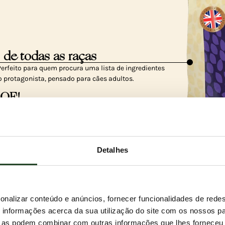
 de todas as raças
erfeito para quem procura uma lista de ingredientes
 protagonista, pensado para cães adultos.
BOF!
 não contém cereais e ajuda a manter níveis de açúcar no
eu cão esteja sempre no seu melhor estado.
orrego e veado?
Detalhes
suas generosas porções de borrego britânico alimentado
livre e frango do campo, tornando-a num verdadeiro
onalizar conteúdo e anúncios, fornecer funcionalidades de redes
informações acerca da sua utilização do site com os nossos pa
ue as podem combinar com outras informações que lhes forneceu 