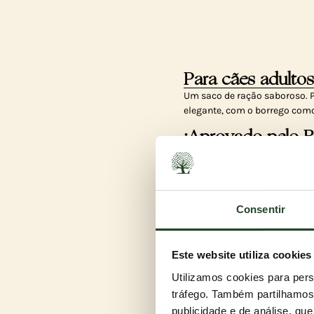
Para cães adultos
Um saco de ração saboroso. P
elegante, com o borrego como
¡Aprovado pelo 
O nosso melhor ESTATE LIVING
sangue estáveis, para que o s
Apaixonado por b
Consentir
Adoramos esta comida pelas 
em pastagens, veado de vida 
manjar para o seu cão.
Este website utiliza cookies
Utilizamos cookies para pers
tráfego. Também partilhamos 
publicidade e de análise, q