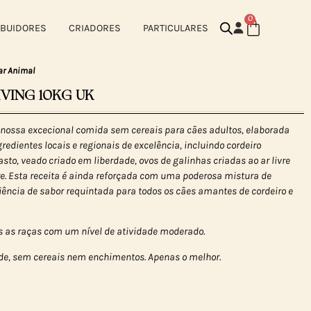
0
IBUIDORES
CRIADORES
PARTICULARES
ar Animal
IVING 10KG UK
 nossa excecional comida sem cereais para cães adultos, elaborada
dientes locais e regionais de excelência, incluindo cordeiro
sto, veado criado em liberdade, ovos de galinhas criadas ao ar livre
ivre. Esta receita é ainda reforçada com uma poderosa mistura de
iência de sabor requintada para todos os cães amantes de cordeiro e
as as raças com um nível de atividade moderado.
e, sem cereais nem enchimentos. Apenas o melhor.