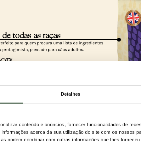
 de todas as raças
erfeito para quem procura uma lista de ingredientes
 protagonista, pensado para cães adultos.
BOF!
 não contém cereais e ajuda a manter níveis de açúcar no
eu cão esteja sempre no seu melhor estado.
orrego e veado?
Detalhes
suas generosas porções de borrego britânico alimentado
livre e frango do campo, tornando-a num verdadeiro
onalizar conteúdo e anúncios, fornecer funcionalidades de redes
informações acerca da sua utilização do site com os nossos pa
ue as podem combinar com outras informações que lhes forneceu 