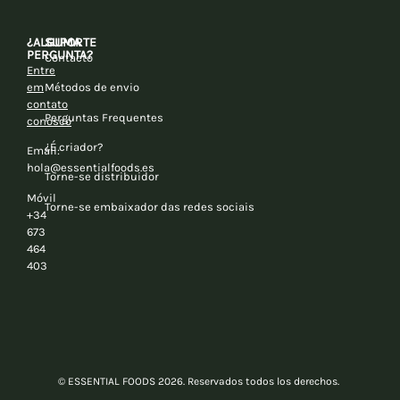
¿ALGUMA
SUPORTE
PERGUNTA?
Contacto
Entre
em
Métodos de envio
contato
Perguntas Frequentes
conosco
¿É criador?
Email:
hola@essentialfoods.es
Torne-se distribuidor
Móvil
Torne-se embaixador das redes sociais
+34
673
464
403
© ESSENTIAL FOODS 2026. Reservados todos los derechos.