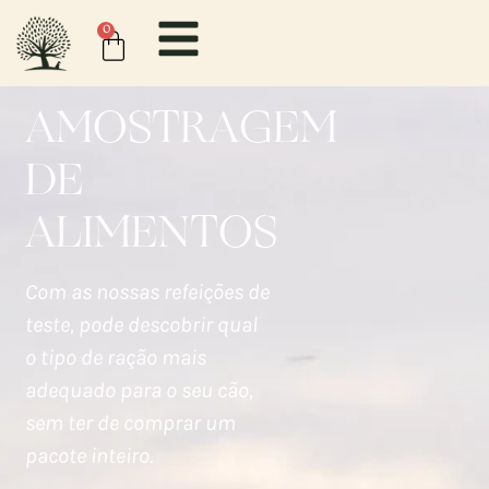
0
AMOSTRAGEM
DE
ALIMENTOS
Com as nossas refeições de
teste, pode descobrir qual
o tipo de ração mais
adequado para o seu cão,
sem ter de comprar um
pacote inteiro.