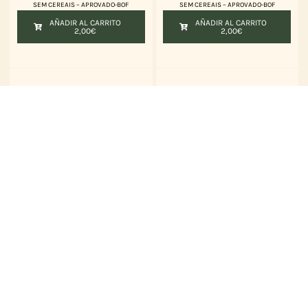
100 GR
SMALL 100 GR
83%
83%
Frango e Pato
Frango e Pato
SEM CEREAIS – APROVADO-BOF
SEM CEREAIS – APROVADO-BOF
AÑADIR AL CARRITO
AÑADIR AL CARRITO
2,00
€
2,00
€