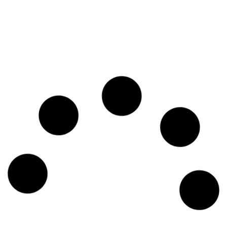
Amostras De Comida
Amostras De Comida
ESSENTIAL The JAGUAR CAT 75
ESSENTIAL The LITTLE LION
GR
Kitten 75 GR
Frango, Pato e
Frango, Pato e
+95%
+95%
Salmão
Salmão
SEM CEREAIS – APROVADO-BOF
SEM CEREAIS – APROVADO-BOF
AÑADIR AL CARRITO
AÑADIR AL CARRITO
2,00
€
2,00
€