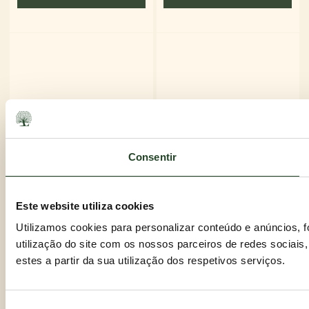
SIN CEREALES – APROBADO-BOF
SEM CEREAIS – APROVADO-BOF
AÑADIR AL CARRITO
AÑADIR AL CARRITO
2,00
€
2,00
€
Consentir
Este website utiliza cookies
Utilizamos cookies para personalizar conteúdo e anúncios, 
utilização do site com os nossos parceiros de redes sociais
estes a partir da sua utilização dos respetivos serviços.
Seleção