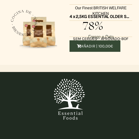
Our Finest BRITISH WELFARE
KITCHEN
4 x 2,5KG ESSENTIAL OLDER SMALL SIZE UK
78%
Frango e Pato
SEM CEREAIS – APROVADO-BOF
AÑADIR |
100,00
€