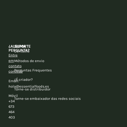
¿ALGUMA
SUPORTE
PERGUNTA?
Contacto
Entre
em
Métodos de envio
contato
Perguntas Frequentes
conosco
¿É criador?
Email:
hola@essentialfoods.es
Torne-se distribuidor
Móvil
Torne-se embaixador das redes sociais
+34
673
464
403