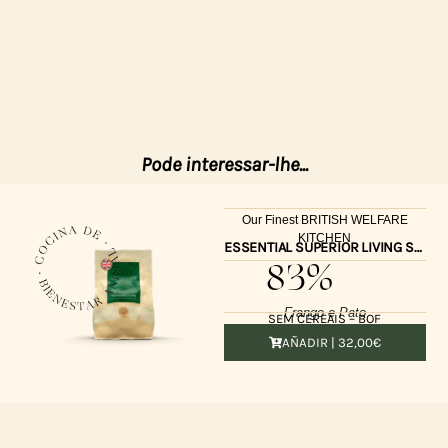
Pode interessar-lhe...
Our Finest BRITISH WELFARE
KITCHEN
ESSENTIAL SUPERIOR LIVING SMALL SIZE 2,5kg UK
83%
Frango e Pato
SEM CEREAIS – BOF
AÑADIR |
32,00
€