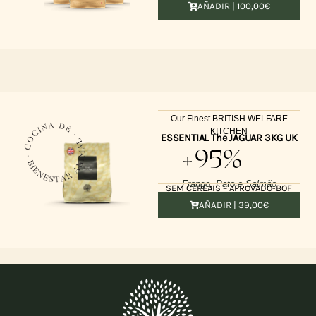
AÑADIR |
100,00
€
Our Finest BRITISH WELFARE
KITCHEN
ESSENTIAL The JAGUAR 3KG UK
+95%
Frango, Pato e Salmão
SEM CEREAIS – APROVADO-BOF
AÑADIR |
39,00
€