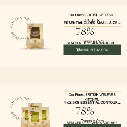
Our Finest BRITISH WELFARE
KITCHEN
ESSENTIAL OLDER SMALL SIZE 2,5kg UK
78%
Frango e Pato
SEM CEREAIS – APROVADO-BOF
AÑADIR |
32,00
€
Our Finest BRITISH WELFARE
KITCHEN
4 x 2,5KG ESSENTIAL CONTOUR SMALL SIZE UK
78%
Frango e Pato
SEM CEREAIS – APROVADO-BOF