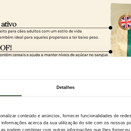
 ativo
eito para cães adultos com um estilo de vida
também ideal para aqueles propensos a ter baixo peso.
BOF!
ontém cereais e ajuda a manter níveis de açúcar no sangue
se mantenha no seu melhor estado.
a cheio de potência
po em abundância, pato do campo, salmão escocês e truta
Detalhes
orciona um impulso extra de energia!
onalizar conteúdo e anúncios, fornecer funcionalidades de redes
informações acerca da sua utilização do site com os nossos pa
ue as podem combinar com outras informações que lhes forneceu 