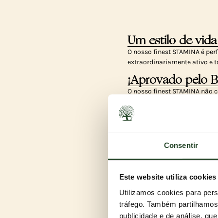
Um estilo de vida
O nosso finest STAMINA é perf
extraordinariamente ativo e 
¡Aprovado pelo 
O nosso finest STAMINA não c
estáveis para que o seu cão 
Impulso de energi
Elaborado com frango do cam
Consentir
saborosa, este alimento prop
Este website utiliza cookies
Utilizamos cookies para pers
tráfego. Também partilhamos 
publicidade e de análise, q