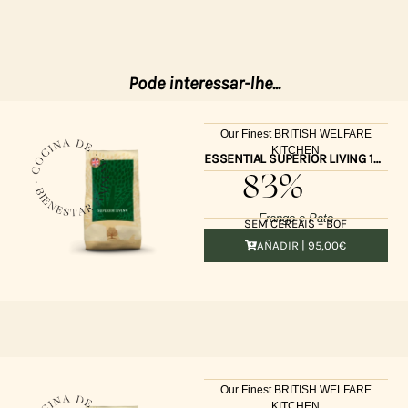
Pode interessar-lhe...
Our Finest BRITISH WELFARE
KITCHEN
ESSENTIAL SUPERIOR LIVING 10KG UK
83%
Frango e Pato
SEM CEREAIS – BOF
AÑADIR |
95,00
€
Our Finest BRITISH WELFARE
KITCHEN