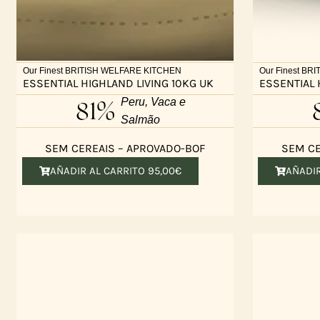
Our Finest BRITISH WELFARE KITCHEN
Our Finest BR
ESSENTIAL HIGHLAND LIVING 10KG UK
ESSENTIAL 
81%
Peru, Vaca e
Salmão
SEM CEREAIS – APROVADO-BOF
SEM CE
AÑADIR AL CARRITO
95,00
€
AÑADI