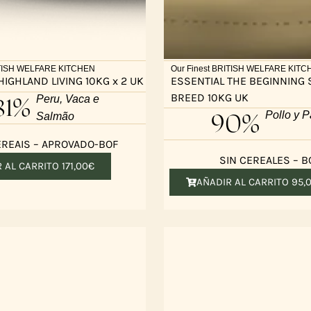
ITISH WELFARE KITCHEN
Our Finest BRITISH WELFARE KIT
HIGHLAND LIVING 10KG x 2 UK
ESSENTIAL THE BEGINNING 
BREED 10KG UK
81%
Peru, Vaca e
90%
Pollo y P
Salmão
REAIS – APROVADO-BOF
SIN CEREALES – B
R AL CARRITO
171,00
€
AÑADIR AL CARRITO
95,