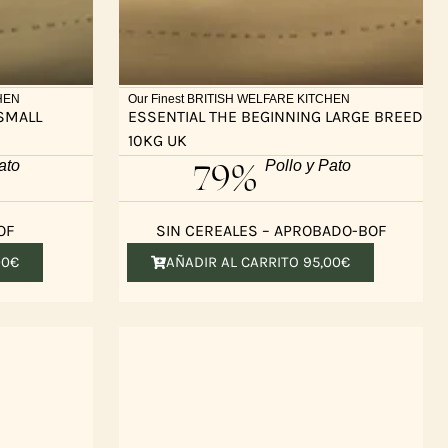
CHEN
Our Finest BRITISH WELFARE KITCHEN
SMALL
ESSENTIAL THE BEGINNING LARGE BREED
10KG UK
79%
ato
Pollo y Pato
OF
SIN CEREALES – APROBADO-BOF
00
€
AÑADIR AL CARRITO
95,00
€