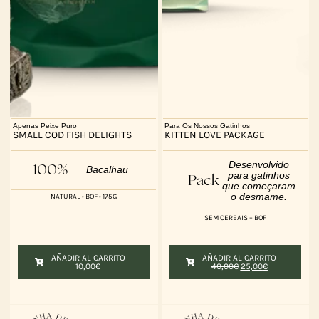
Apenas Peixe Puro
Para Os Nossos Gatinhos
SMALL COD FISH DELIGHTS
KITTEN LOVE PACKAGE
Desenvolvido
100%
Bacalhau
para gatinhos
Pack
que começaram
o desmame.
NATURAL • BOF • 175G
SEM CEREAIS – BOF
AÑADIR AL CARRITO
AÑADIR AL CARRITO
10,00
€
40,00
€
25,00
€