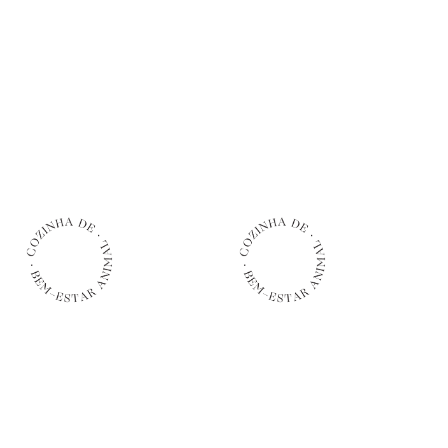
Peru, Vaca e
Peru, Vaca e
81%
81%
Salmão
Salmão
SEM CEREAIS – APROVADO-BOF
SEM CEREAIS – APROVADO-BOF
AÑADIR AL CARRITO
AÑADIR AL CARRITO
95,00
€
32,00
€