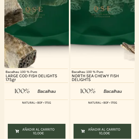
Bacalhau 100 % Puro
Bacalhau 100 % Puro
LARGE COD FISH DELIGHTS
NORTH SEA CHEWY FISH
175gr
DELIGHTS
100%
100%
Bacalhau
Bacalhau
NATURAL • BOF • 175G
NATURAL • BOF • 170G
AÑADIR AL CARRITO
AÑADIR AL CARRITO
10,00
€
10,00
€