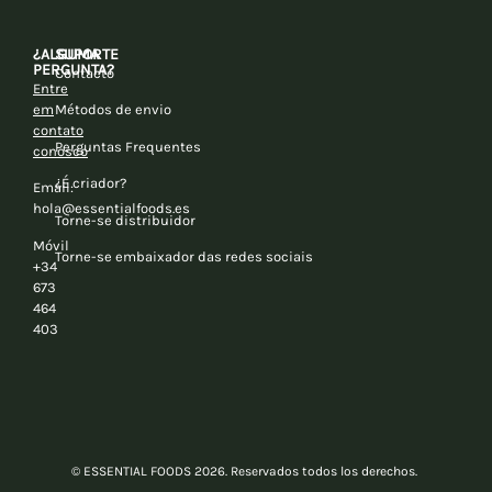
¿ALGUMA
SUPORTE
PERGUNTA?
Contacto
Entre
em
Métodos de envio
contato
Perguntas Frequentes
conosco
¿É criador?
Email:
hola@essentialfoods.es
Torne-se distribuidor
Móvil
Torne-se embaixador das redes sociais
+34
673
464
403
© ESSENTIAL FOODS 2026. Reservados todos los derechos.