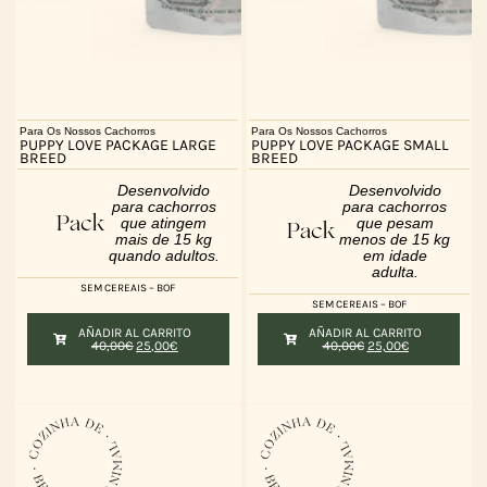
Para Os Nossos Cachorros
Para Os Nossos Cachorros
PUPPY LOVE PACKAGE LARGE
PUPPY LOVE PACKAGE SMALL
BREED
BREED
Desenvolvido
Desenvolvido
para cachorros
para cachorros
Pack
que atingem
que pesam
Pack
mais de 15 kg
menos de 15 kg
quando adultos.
em idade
adulta.
SEM CEREAIS – BOF
SEM CEREAIS – BOF
AÑADIR AL CARRITO
AÑADIR AL CARRITO
40,00
€
25,00
€
40,00
€
25,00
€