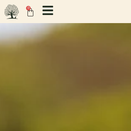
content
0