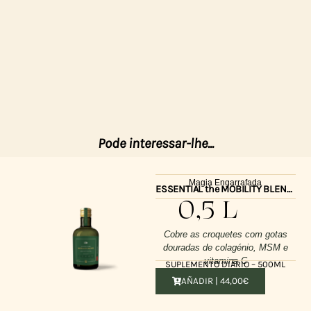
Pode interessar-lhe...
Magia Engarrafada
ESSENTIAL the MOBILITY BLEND 500ml
0,5 L
Cobre as croquetes com gotas
douradas de colagénio, MSM e
vitamina C
SUPLEMENTO DIÁRIO – 500ML
AÑADIR |
44,00
€