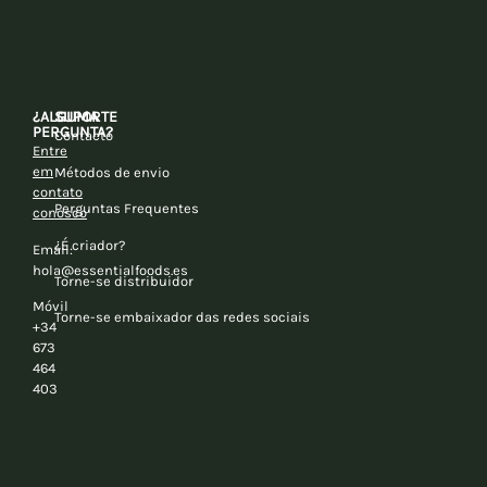
¿ALGUMA
SUPORTE
PERGUNTA?
Contacto
Entre
em
Métodos de envio
contato
Perguntas Frequentes
conosco
¿É criador?
Email:
hola@essentialfoods.es
Torne-se distribuidor
Móvil
Torne-se embaixador das redes sociais
+34
673
464
403