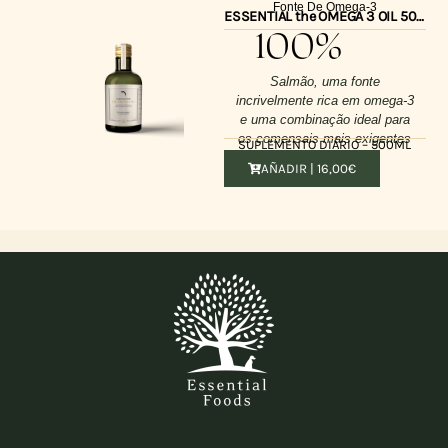
Fonte De Omega-3
ESSENTIAL the OMEGA 3 OIL 500ml
100%
Salmão, uma fonte
incrivelmente rica em omega-3
e uma combinação ideal para
os comensais mais exigentes
SUPLEMENTO DIÁRIO – 500ML
AÑADIR |
16,00
€