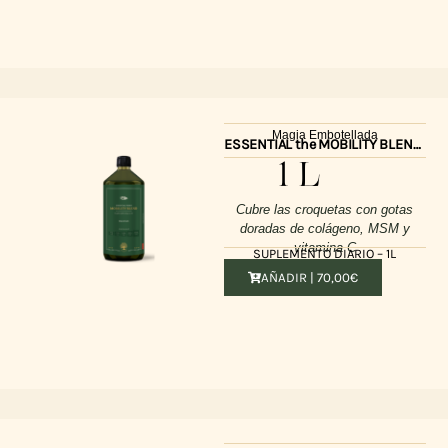
Magia Embotellada
ESSENTIAL the MOBILITY BLEND 1l
1 L
Cubre las croquetas con gotas
doradas de colágeno, MSM y
vitamina C
SUPLEMENTO DIARIO – 1L
AÑADIR |
70,00
€