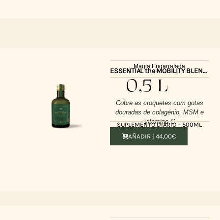
Magia Engarrafada
ESSENTIAL the MOBILITY BLEND 500ml
0,5 L
Cobre as croquetes com gotas
douradas de colagénio, MSM e
vitamina C
SUPLEMENTO DIÁRIO – 500ML
AÑADIR |
44,00
€