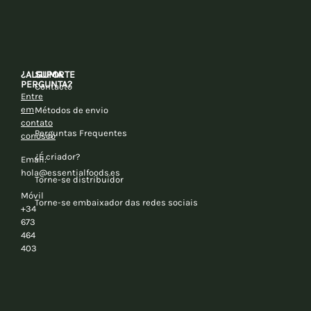
¿ALGUMA
SUPORTE
PERGUNTA?
Contacto
Entre
em
Métodos de envio
contato
Perguntas Frequentes
conosco
¿É criador?
Email:
hola@essentialfoods.es
Torne-se distribuidor
Móvil
Torne-se embaixador das redes sociais
+34
673
464
403