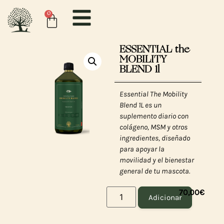
0
ESSENTIAL the
MOBILITY
BLEND 1l
Essential The Mobility
Blend 1L es un
suplemento diario con
colágeno, MSM y otros
ingredientes, diseñado
para apoyar la
movilidad y el bienestar
general de tu mascota.
70,00
€
Adicionar