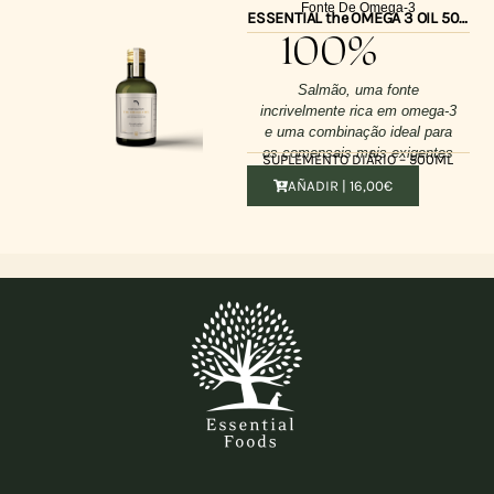
Fonte De Omega-3
ESSENTIAL the OMEGA 3 OIL 500ml
100%
Salmão, uma fonte
incrivelmente rica em omega-3
e uma combinação ideal para
os comensais mais exigentes
SUPLEMENTO DIÁRIO – 500ML
AÑADIR |
16,00
€