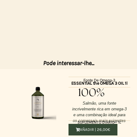
Pode interessar-lhe...
Fonte De Omega-3
ESSENTIAL the OMEGA 3 OIL 1l
100%
Salmão, uma fonte
incrivelmente rica em omega-3
e uma combinação ideal para
os comensais mais exigentes
SUPLEMENTO DIÁRIO – 1L
AÑADIR |
26,00
€