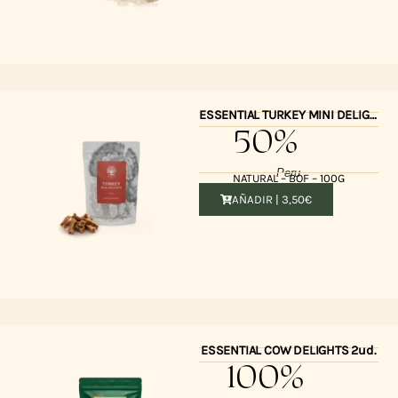
ESSENTIAL TURKEY MINI DELIGHTS 100gr
50%
Peru
NATURAL – BOF – 100G
AÑADIR |
3,50
€
ESSENTIAL COW DELIGHTS 2ud.
100%