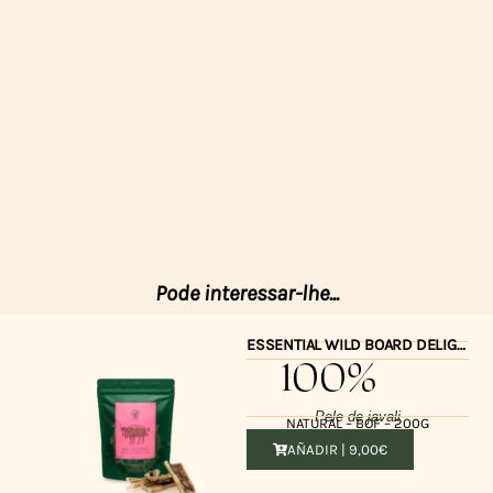
Pode interessar-lhe...
ESSENTIAL WILD BOARD DELIGHTS 200gr.
100%
Pele de javali
NATURAL – BOF – 200G
AÑADIR |
9,00
€