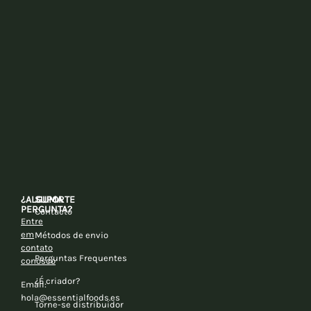
¿ALGUMA
SUPORTE
PERGUNTA?
Contacto
Entre
em
Métodos de envio
contato
Perguntas Frequentes
conosco
¿É criador?
Email:
hola@essentialfoods.es
Torne-se distribuidor