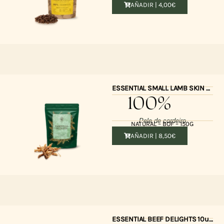
AÑADIR |
4,00
€
ESSENTIAL SMALL LAMB SKIN DELIGHTS 150gr
100%
Pele de cordeiro
NATURAL – BOF – 150G
AÑADIR |
8,50
€
ESSENTIAL BEEF DELIGHTS 10unid.