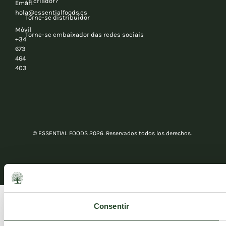
¿É criador?
Email:
hola@essentialfoods.es
Torne-se distribuidor
Móvil
Torne-se embaixador das redes sociais
+34
673
464
403
© ESSENTIAL FOODS 2026. Reservados todos los derechos.
Consentir