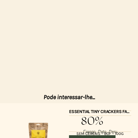
Pode interessar-lhe...
ESSENTIAL TINY CRACKERS FARM & FIELDS 100gr
80%
Frango, Pato, Peru
SEM CEREAIS – BOF – 100G