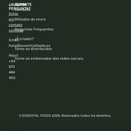
¿ALGUMA
SUPORTE
PERGUNTA?
Contacto
Entre
em
Métodos de envio
contato
Perguntas Frequentes
conosco
¿É criador?
Email:
hola@essentialfoods.es
Torne-se distribuidor
Móvil
Torne-se embaixador das redes sociais
+34
673
464
403
© ESSENTIAL FOODS 2026. Reservados todos los derechos.