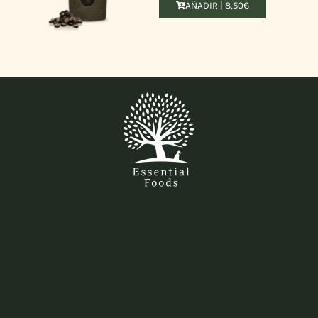
AÑADIR |
8,50
€