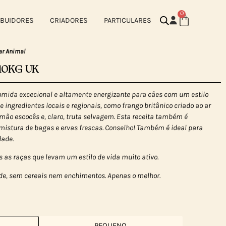
0
IBUIDORES
CRIADORES
PARTICULARES
ar Animal
10KG UK
mida excecional e altamente energizante para cães com um estilo
e ingredientes locais e regionais, como frango britânico criado ao ar
almão escocês e, claro, truta selvagem. Esta receita também é
mistura de bagas e ervas frescas. Conselho! Também é ideal para
dade.
s as raças que levam um estilo de vida muito ativo.
e, sem cereais nem enchimentos. Apenas o melhor.
PEQUENO