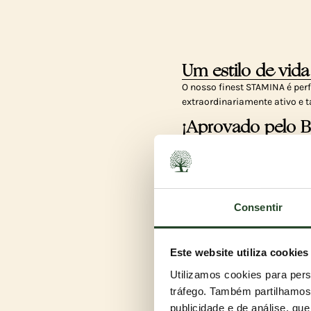
Um estilo de vida
O nosso finest STAMINA é perf
extraordinariamente ativo e 
¡Aprovado pelo 
O nosso finest STAMINA não c
estáveis para que o seu cão 
Impulso de energi
Consentir
Elaborado com frango do cam
saborosa, este alimento prop
Este website utiliza cookies
Utilizamos cookies para pers
tráfego. Também partilhamos 
publicidade e de análise, q