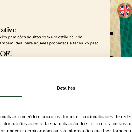
 ativo
eito para cães adultos com um estilo de vida
também ideal para aqueles propensos a ter baixo peso.
BOF!
ontém cereais e ajuda a manter níveis de açúcar no sangue
se mantenha no seu melhor estado.
a cheio de potência
Detalhes
po em abundância, pato do campo, salmão escocês e truta
orciona um impulso extra de energia!
onalizar conteúdo e anúncios, fornecer funcionalidades de redes
informações acerca da sua utilização do site com os nossos pa
ue as podem combinar com outras informações que lhes forneceu 