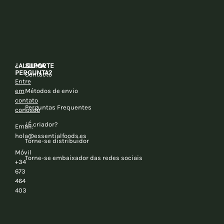
¿ALGUMA
SUPORTE
PERGUNTA?
Contacto
Entre
em
Métodos de envio
contato
Perguntas Frequentes
conosco
¿É criador?
Email:
hola@essentialfoods.es
Torne-se distribuidor
Móvil
Torne-se embaixador das redes sociais
+34
673
464
403