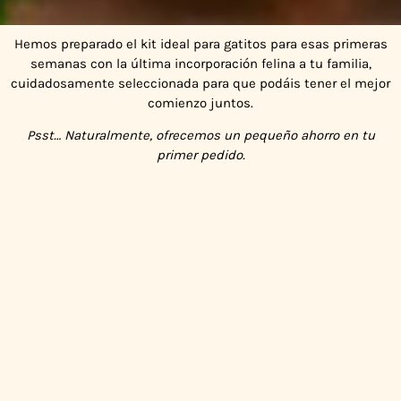
Hemos preparado el kit ideal para gatitos para esas primeras
Empieza bien
semanas con la última incorporación felina a tu familia,
cuidadosamente seleccionada para que podáis tener el mejor
con el PACK
comienzo juntos.
de gatitos
Psst… Naturalmente, ofrecemos un pequeño ahorro en tu
definitivo
primer pedido.