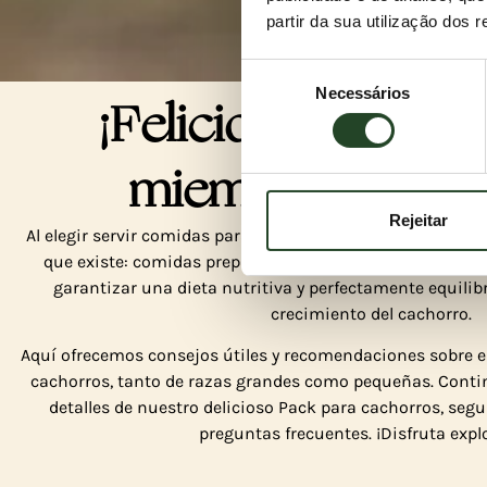
partir da sua utilização dos 
Seleção
Necessários
de
¡Felicidades por 
consentimento
El mejor c
miembro de la fa
para
Rejeitar
Al elegir servir comidas para cachorros ESSENTIALS, le bri
que existe: comidas preparadas con ingredientes fresco
garantizar una dieta nutritiva y perfectamente equili
crecimiento del cachorro.
Aquí ofrecemos consejos útiles y recomendaciones sobre e
cachorros, tanto de razas grandes como pequeñas. Conti
detalles de nuestro delicioso Pack para cachorros, segu
preguntas frecuentes. ¡Disfruta expl