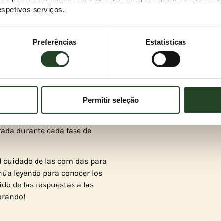
respetivos serviços.
Preferências
Estatísticas
el nuevo
omienzo en la vida
milia!
 tu cachorro
Permitir seleção
ndarás a tu cachorro lo mejor
s y de primera calidad para
brada durante cada fase de
l cuidado de las comidas para
núa leyendo para conocer los
ido de las respuestas a las
orando!