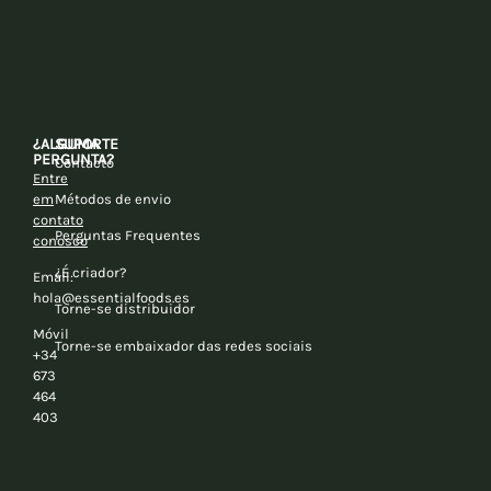
¿ALGUMA
SUPORTE
PERGUNTA?
Contacto
Entre
em
Métodos de envio
contato
Perguntas Frequentes
conosco
¿É criador?
Email:
hola@essentialfoods.es
Torne-se distribuidor
Móvil
Torne-se embaixador das redes sociais
+34
673
464
403