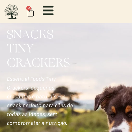
0
SNACKS
TINY
CRACKERS
Essential Foods Tiny
Crackers: pequenos,
crocantes e naturais — o
snack perfeito para cães de
todas as idades, sem
comprometer a nutrição.