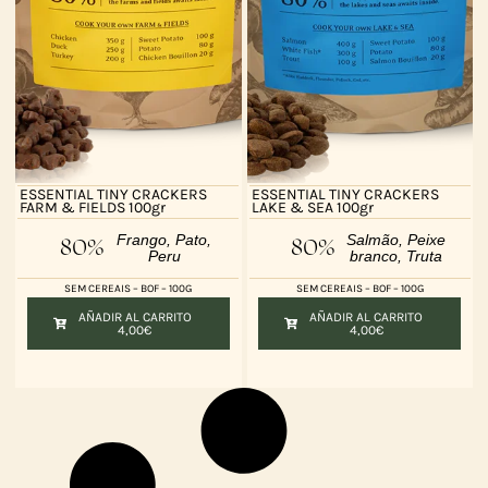
ESSENTIAL TINY CRACKERS
ESSENTIAL TINY CRACKERS
FARM & FIELDS 100gr
LAKE & SEA 100gr
Frango, Pato,
Salmão, Peixe
80%
80%
Peru
branco, Truta
SEM CEREAIS – BOF – 100G
SEM CEREAIS – BOF – 100G
AÑADIR AL CARRITO
AÑADIR AL CARRITO
4,00
€
4,00
€