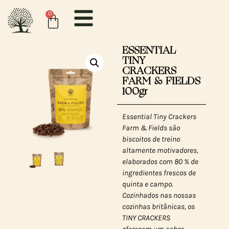
0
ESSENTIAL
TINY
CRACKERS
FARM & FIELDS
100gr
Essential Tiny Crackers
Farm & Fields são
biscoitos de treino
altamente motivadores,
elaborados com 80 % de
ingredientes frescos de
quinta e campo.
Cozinhados nas nossas
cozinhas britânicas, os
TINY CRACKERS