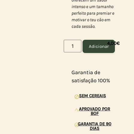
oferecem um sabor
intenso e um tamanho
perfeito para premiar e
motivar o teu cão em
cada sessão.
4,00
€
Adicionar
Garantia de
satisfação 100%
SEM CEREAIS
APROVADO POR
BOF
GARANTIA DE 90
DIAS