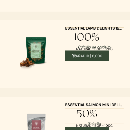
ESSENTIAL LAMB DELIGHTS 120gr
100%
Pulmão de cordeiro
NATURAL – BOF – 120G
AÑADIR |
8,00
€
ESSENTIAL SALMON MINI DELIGHTS 100gr
50%
Salmão
NATURAL – BOF – 100G