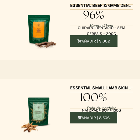
ESSENTIAL BEEF & GAME DENTAL DELIGHT 200G
96%
Vaca e Caça
CUIDADO DENTÁRIO – SEM
CEREAIS – 200G
AÑADIR |
9,00
€
ESSENTIAL SMALL LAMB SKIN DELIGHTS 150gr
100%
Pele de cordeiro
NATURAL – BOF – 150G
AÑADIR |
8,50
€