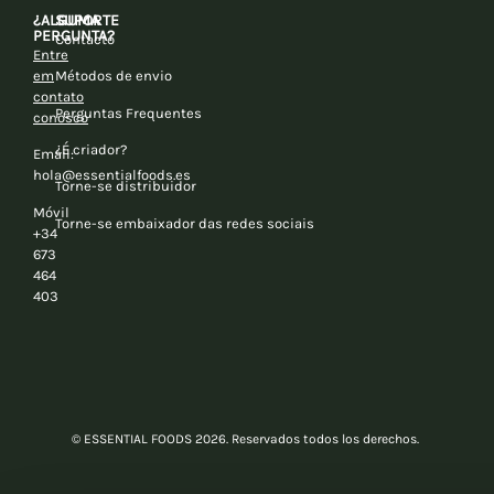
¿ALGUMA
SUPORTE
PERGUNTA?
Contacto
Entre
em
Métodos de envio
contato
Perguntas Frequentes
conosco
¿É criador?
Email:
hola@essentialfoods.es
Torne-se distribuidor
Móvil
Torne-se embaixador das redes sociais
+34
673
464
403
© ESSENTIAL FOODS 2026. Reservados todos los derechos.