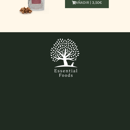
AÑADIR |
3,50
€