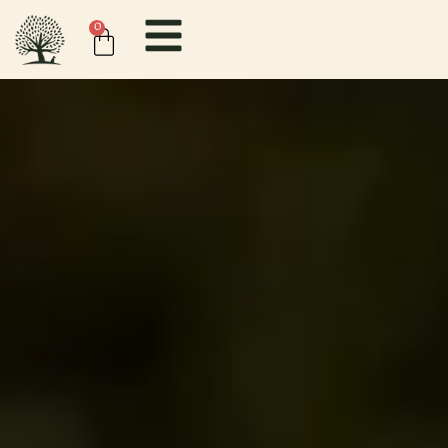
content
0