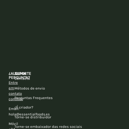
¿ALGUMA
SUPORTE
PERGUNTA?
Contacto
Entre
em
Métodos de envio
contato
Perguntas Frequentes
conosco
¿É criador?
Email:
hola@essentialfoods.es
Torne-se distribuidor
Móvil
Torne-se embaixador das redes sociais