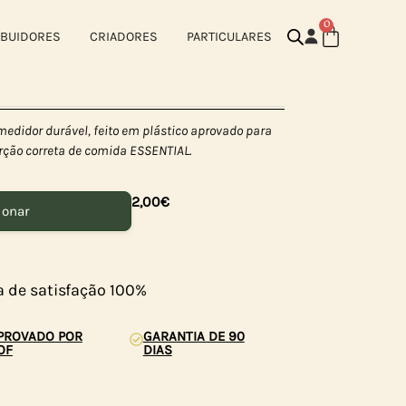
0
IBUIDORES
CRIADORES
PARTICULARES
medidor durável, feito em plástico aprovado para
porção correta de comida ESSENTIAL.
2,00
€
ionar
a de satisfação 100%
PROVADO POR
GARANTIA DE 90
OF
DIAS