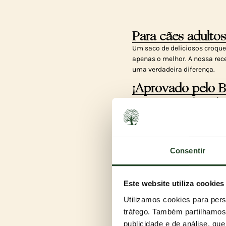
Para cães adultos
Um saco de deliciosos croque
apenas o melhor. A nossa rec
uma verdadeira diferença.
¡Aprovado pelo 
NAUTICAL LIVING não contém c
estáveis, para que o seu cão 
Uma comida exce
Consentir
Adoramos pelo seu conteúdo 
também adoram. Os comentár
Este website utiliza cookies
Utilizamos cookies para pers
tráfego. Também partilhamos 
publicidade e de análise, q