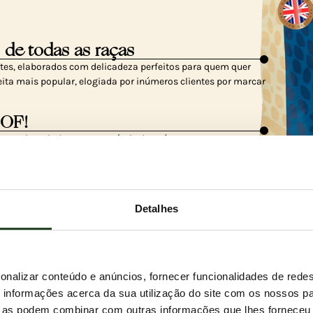
 de todas as raças
tes, elaborados com delicadeza perfeitos para quem quer
eita mais popular, elogiada por inúmeros clientes por marcar
BOF!
ereais e ajuda a manter níveis de açúcar no sangue
esteja no seu melhor estado.
cional
Detalhes
naturalmente alto em ômega-3 — e os nossos clientes
ios que recebemos falam por si mesmos.
onalizar conteúdo e anúncios, fornecer funcionalidades de redes
informações acerca da sua utilização do site com os nossos pa
ue as podem combinar com outras informações que lhes forneceu 