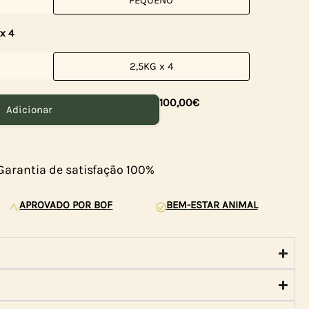
PEQUENO
x 4
2,5KG x 4
100,00
€
Adicionar
Garantia de satisfação 100%
APROVADO POR BOF
BEM-ESTAR ANIMAL