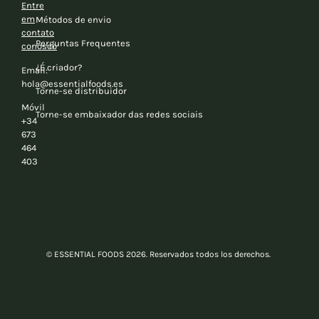
Entre
em
Métodos de envio
contato
Perguntas Frequentes
conosco
¿É criador?
Email:
hola@essentialfoods.es
Torne-se distribuidor
Móvil
Torne-se embaixador das redes sociais
+34
673
464
403
© ESSENTIAL FOODS 2026. Reservados todos los derechos.