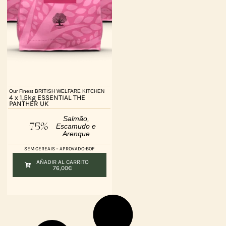
Our Finest BRITISH WELFARE KITCHEN
4 x 1,5kg ESSENTIAL THE
PANTHER UK
Salmão,
75%
Escamudo e
Arenque
SEM CEREAIS – APROVADO-BOF
AÑADIR AL CARRITO
76,00
€