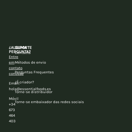
¿ALGUMA
SUPORTE
PERGUNTA?
Contacto
Entre
em
Métodos de envio
contato
Perguntas Frequentes
conosco
¿É criador?
Email:
hola@essentialfoods.es
Torne-se distribuidor
Móvil
Torne-se embaixador das redes sociais
+34
673
464
403