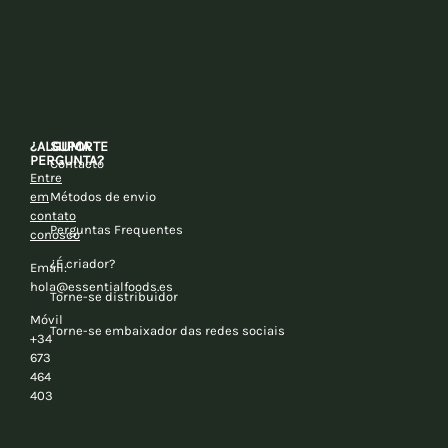
¿ALGUMA
SUPORTE
PERGUNTA?
Contacto
Entre
em
Métodos de envio
contato
Perguntas Frequentes
conosco
¿É criador?
Email:
hola@essentialfoods.es
Torne-se distribuidor
Móvil
Torne-se embaixador das redes sociais
+34
673
464
403