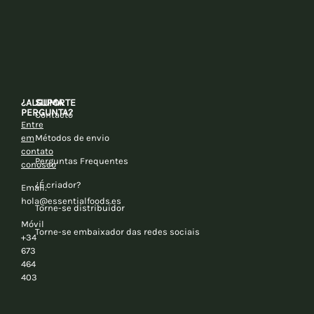
¿ALGUMA
SUPORTE
PERGUNTA?
Contacto
Entre
em
Métodos de envio
contato
Perguntas Frequentes
conosco
¿É criador?
Email:
hola@essentialfoods.es
Torne-se distribuidor
Móvil
Torne-se embaixador das redes sociais
+34
673
464
403