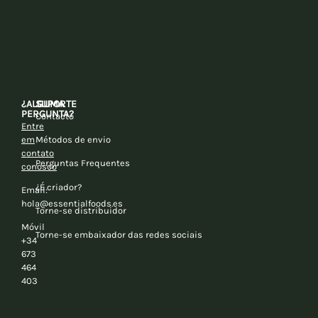
¿ALGUMA
SUPORTE
PERGUNTA?
Contacto
Entre
em
Métodos de envio
contato
Perguntas Frequentes
conosco
¿É criador?
Email:
hola@essentialfoods.es
Torne-se distribuidor
Móvil
Torne-se embaixador das redes sociais
+34
673
464
403