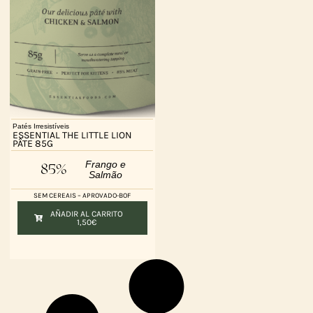
Patés Irresistíveis
ESSENTIAL THE LITTLE LION
PÂTE 85G
Frango e
85%
Salmão
SEM CEREAIS – APROVADO-BOF
AÑADIR AL CARRITO
1,50
€