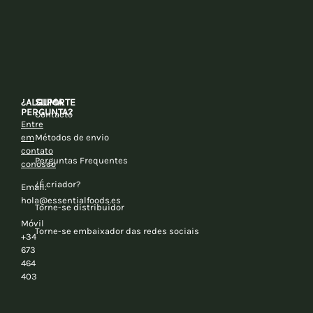
¿ALGUMA
SUPORTE
PERGUNTA?
Contacto
Entre
em
Métodos de envio
contato
Perguntas Frequentes
conosco
¿É criador?
Email:
hola@essentialfoods.es
Torne-se distribuidor
Móvil
Torne-se embaixador das redes sociais
+34
673
464
403