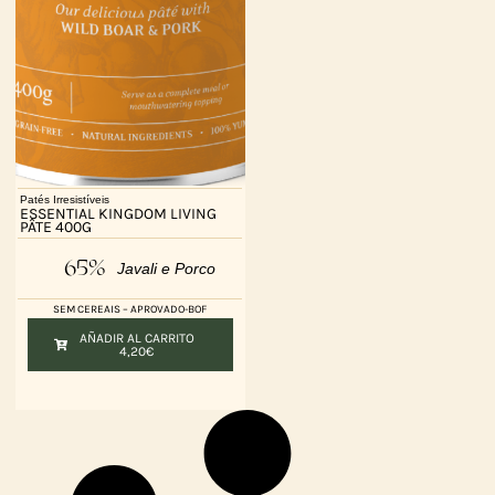
Patés Irresistíveis
ESSENTIAL KINGDOM LIVING
PÂTE 400G
65%
Javali e Porco
SEM CEREAIS – APROVADO-BOF
AÑADIR AL CARRITO
4,20
€