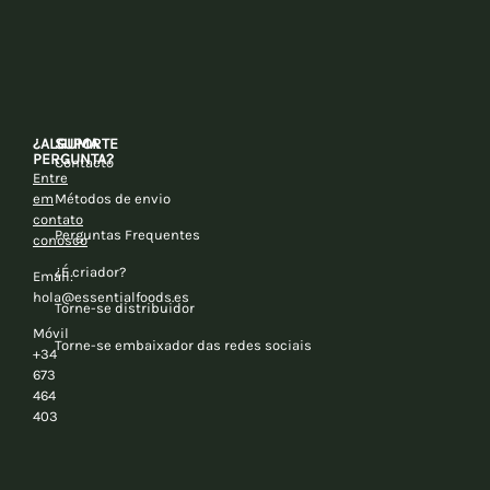
¿ALGUMA
SUPORTE
PERGUNTA?
Contacto
Entre
em
Métodos de envio
contato
Perguntas Frequentes
conosco
¿É criador?
Email:
hola@essentialfoods.es
Torne-se distribuidor
Móvil
Torne-se embaixador das redes sociais
+34
673
464
403