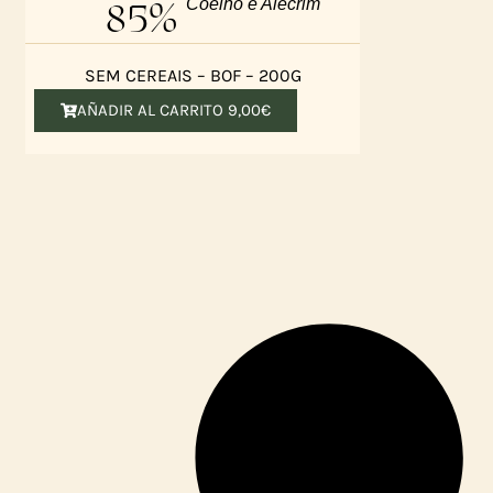
85%
Coelho e Alecrim
SEM CEREAIS – BOF – 200G
AÑADIR AL CARRITO
9,00
€