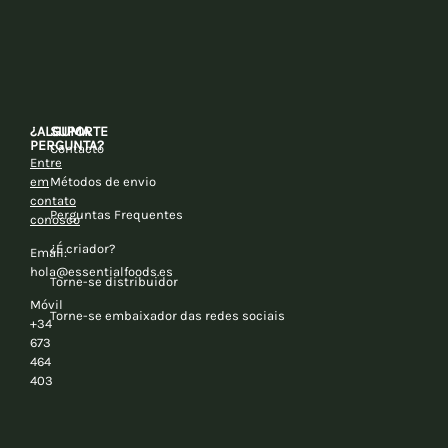
¿ALGUMA
SUPORTE
PERGUNTA?
Contacto
Entre
em
Métodos de envio
contato
Perguntas Frequentes
conosco
¿É criador?
Email:
hola@essentialfoods.es
Torne-se distribuidor
Móvil
Torne-se embaixador das redes sociais
+34
673
464
403