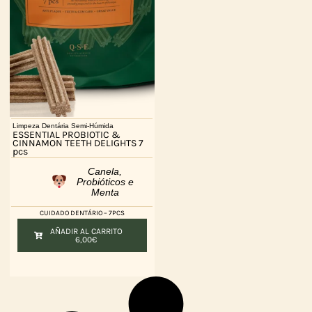
Limpeza Dentária Semi-Húmida
ESSENTIAL PROBIOTIC &
CINNAMON TEETH DELIGHTS 7
pcs
Canela,
Probióticos e
Menta
CUIDADO DENTÁRIO – 7PCS
AÑADIR AL CARRITO
6,00
€