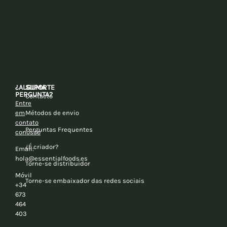
¿ALGUMA
SUPORTE
PERGUNTA?
Contacto
Entre
em
Métodos de envio
contato
Perguntas Frequentes
conosco
¿É criador?
Email:
hola@essentialfoods.es
Torne-se distribuidor
Móvil
Torne-se embaixador das redes sociais
+34
673
464
403