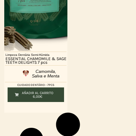
Limpeza Dentária Semi-Húmida
ESSENTIAL CHAMOMILE & SAGE
TEETH DELIGHTS 7 pcs
Camomila,
Salva e Menta
CUIDADO DENTÁRIO – 7PCS
AÑADIR AL CARRITO
6,00
€