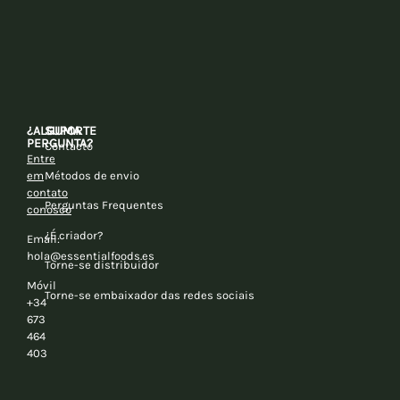
¿ALGUMA
SUPORTE
PERGUNTA?
Contacto
Entre
em
Métodos de envio
contato
Perguntas Frequentes
conosco
¿É criador?
Email:
hola@essentialfoods.es
Torne-se distribuidor
Móvil
Torne-se embaixador das redes sociais
+34
673
464
403