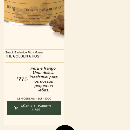
Snack Exclusivo Para Gatos
THE GOLDEN GHOST
Peru e frango.
Uma delícia
irresistível para
55%
os nossos
pequenos
leões.
SEM CEREAIS – BOF – 100G
AÑADIR AL CARRITO
4,75
€