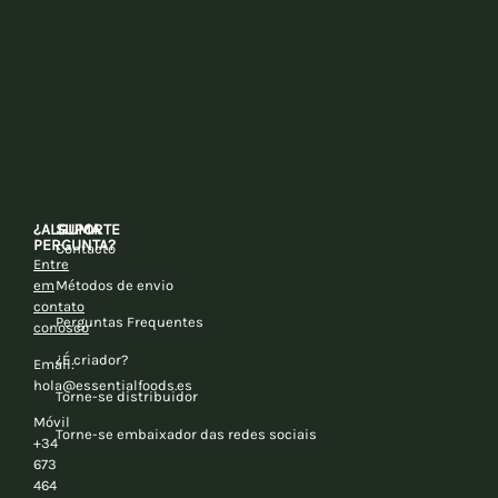
¿ALGUMA
SUPORTE
PERGUNTA?
Contacto
Entre
em
Métodos de envio
contato
Perguntas Frequentes
conosco
¿É criador?
Email:
hola@essentialfoods.es
Torne-se distribuidor
Móvil
Torne-se embaixador das redes sociais
+34
673
464